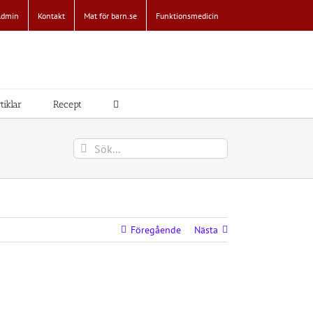
Admin
Kontakt
Mat för barn.se
Funktionsmedicin
tiklar
Recept
Sök
efter:
Föregående
Nästa