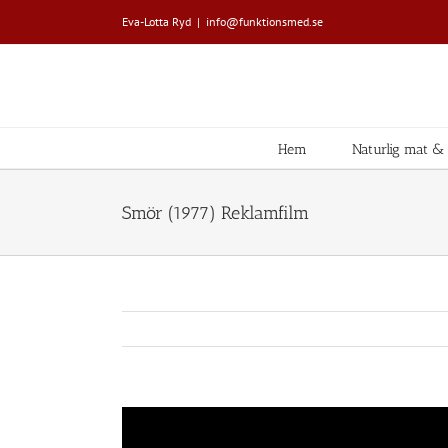
Fortsätt
Eva-Lotta Ryd
|
info@funktionsmed.se
till
innehållet
Hem
Naturlig mat & L
Smör (1977) Reklamfilm