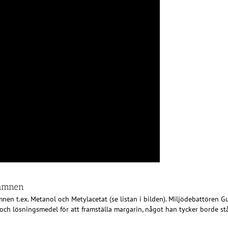
 ämnen
mnen t.ex. Metanol och Metylacetat (se listan i bilden). Miljödebattören
r och lösningsmedel för att framställa margarin, något han tycker borde s