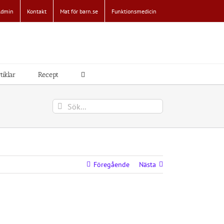
Admin
Kontakt
Mat för barn.se
Funktionsmedicin
tiklar
Recept
Sök
efter:
Föregående
Nästa