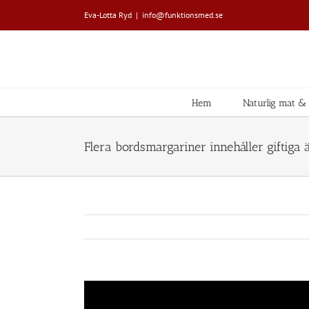
Fortsätt
Eva-Lotta Ryd
|
info@funktionsmed.se
till
innehållet
Hem
Naturlig mat & L
Flera bordsmargariner innehåller giftiga