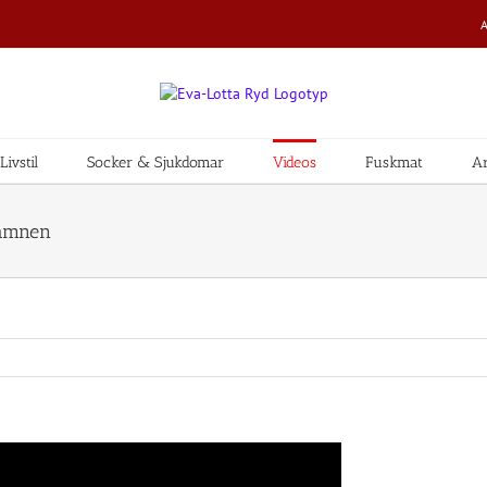
ivstil
Socker & Sjukdomar
Videos
Fuskmat
Ar
 ämnen