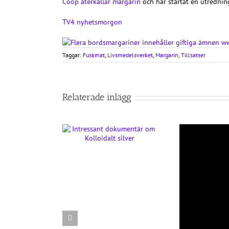
Coop återkallar margarin
och har startat en utrednin
TV4 nyhetsmorgon
Taggar:
Fuskmat
,
Livsmedelsverket
,
Margarin
,
Tillsatser
Relaterade inlägg