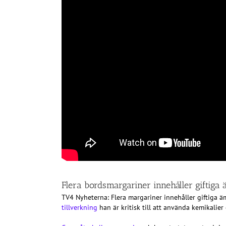
Flera bordsmargariner innehåller giftiga
TV4 Nyheterna: Flera margariner innehåller giftiga ä
tillverkning
han är kritisk till att använda kemikalie