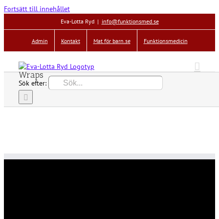
Fortsätt till innehållet
Eva-Lotta Ryd
|
info@funktionsmed.se
Admin
Kontakt
Mat för barn.se
Funktionsmedicin
Wraps
Sök efter: