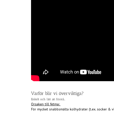
Varför blir vi överviktiga?
Enkelt och lätt att förstå…
Orsaken till fetma:
För mycket snabbsmälta kolhydrater (t.ex. socker & vit