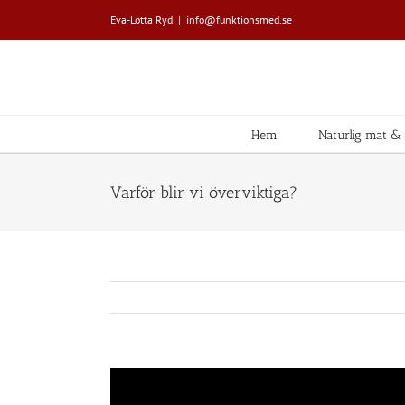
Fortsätt
Eva-Lotta Ryd
|
info@funktionsmed.se
till
innehållet
Hem
Naturlig mat & L
Varför blir vi överviktiga?