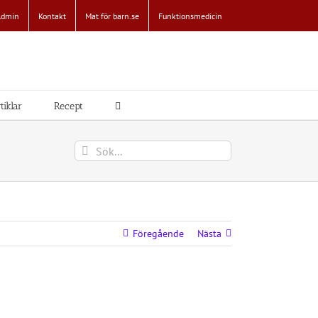
Admin
Kontakt
Mat för barn.se
Funktionsmedicin
tiklar
Recept
Sök
efter:
Föregående
Nästa