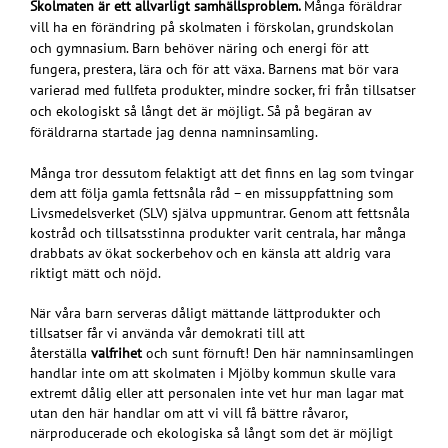
Skolmaten är ett allvarligt samhällsproblem.
Många föräldrar
vill ha en förändring på skolmaten i förskolan, grundskolan
och gymnasium. Barn behöver näring och energi för att
fungera, prestera, lära och för att växa. Barnens mat bör vara
varierad med fullfeta produkter, mindre socker, fri från tillsatser
och ekologiskt så långt det är möjligt. Så på begäran av
föräldrarna startade jag denna namninsamling.
Många tror dessutom felaktigt att det finns en lag som tvingar
dem att följa gamla fettsnåla råd – en missuppfattning som
Livsmedelsverket (SLV) själva uppmuntrar. Genom att fettsnåla
kostråd och tillsatsstinna produkter varit centrala, har många
drabbats av ökat sockerbehov och en känsla att aldrig vara
riktigt mätt och nöjd.
När våra barn serveras dåligt mättande lättprodukter och
tillsatser får vi använda vår demokrati till att
återställa
valfrihet
och sunt förnuft! Den här namninsamlingen
handlar inte om att skolmaten i Mjölby kommun skulle vara
extremt dålig eller att personalen inte vet hur man lagar mat
utan den här handlar om att vi vill få bättre råvaror,
närproducerade och ekologiska så långt som det är möjligt