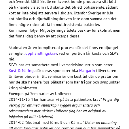
och Svenskt kött! Skulle en Svensk bonde producera sitt kött
på liknande vis som i EU skulle det bli ett polisärende, sådant
kött är inte okej att servera i skolan. Utanför Sverige är b.la
antibiotika och djurhållningskraven inte dom samma och det
finns högre risker att få in multiresistenta bakterier.
Kommunen följer Miljöstyrningsrådets baskrav för skolmat men
det finns idag behov av att skärpa dessa.
Skolmaten är en komplicerad process där det finns en djungel
av regler,
upphandlingskrav
, vad en portion får kosta och SLV’s
råd.
SLV’s har ett samarbete med livsmedelsindustrin som heter
Kost & Näring
, där deras sponsorer bl.a
Margarin
tillverkaren
Unilever bjuder in till seminarier om kostråd där de pratar om
hur de ska hantera ”oss pålästa” som har frågor och synpunkter
kring skolmaten.
Exempel på Seminarier av Unilever:
2014-11-13 ”Hur hanterar vi pålästa patienters krav”
Vi ger dig
verktyg för att med vetenskap i ryggen argumentera och
rekommendera mat. skriver Unilever (Jag har ett original av
inbjudan på mitt skrivbord)
2014-02 ”Skolmat med förnuft och Känsla”
Det är en utmaning
att möta föräldrar, politiker och rektorer som alla har synpunkter på