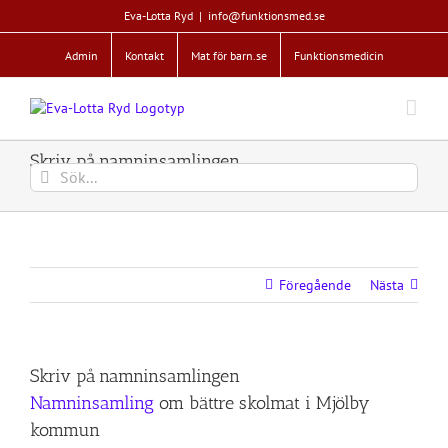
Fortsätt
Eva-Lotta Ryd
|
info@funktionsmed.se
till
innehållet
Admin
Kontakt
Mat för barn.se
Funktionsmedicin
Skriv på namninsamlingen
Sök
efter:
Föregående
Nästa
Skriv på namninsamlingen
Namninsamling
om bättre skolmat i Mjölby
kommun