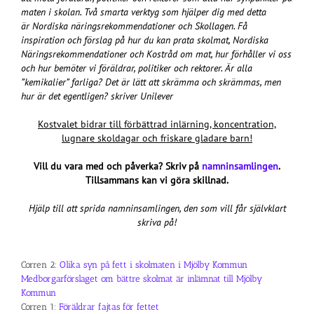
maten i skolan. Två smarta verktyg som hjälper dig med detta
är Nordiska näringsrekommendationer och Skollagen. Få
inspiration och förslag på hur du kan prata skolmat, Nordiska
Näringsrekommendationer och Kostråd om mat, hur förhåller vi oss
och hur bemöter vi föräldrar, politiker och rektorer. Är alla
”kemikalier” farliga? Det är lätt att skrämma och skrämmas, men
hur är det egentligen? skriver Unilever
Kostvalet bidrar till förbättrad inlärning, koncentration,
lugnare skoldagar och friskare gladare barn!
Vill du vara med och påverka?
Skriv på
namninsamlingen
.
Tillsammans kan vi göra skillnad.
Hjälp till att sprida namninsamlingen, den som vill får självklart
skriva på!
Corren 2:
Olika syn på fett i skolmaten i Mjölby Kommun
Medborgarförslaget om bättre skolmat är inlämnat till Mjölby
Kommun
Corren 1:
Föräldrar fajtas för fettet