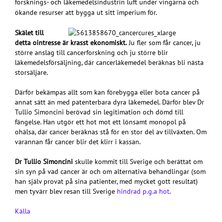
forsknings- och läkemedelsindustrin luft under vingarna och
ökande resurser att bygga ut sitt imperium för.
Skälet till
detta ointresse är krasst ekonomiskt.
Ju fler som får cancer, ju
större anslag till cancerforskning och ju större blir
läkemedelsförsäljning, där cancerläkemedel beräknas bli nästa
storsäljare.
Därför bekämpas allt som kan förebygga eller bota cancer på
annat sätt än med patenterbara dyra läkemedel. Därför blev Dr
Tullio Simoncini berövad sin legitimation och dömd till
fängelse. Han utgör ett hot mot ett lönsamt monopol på
ohälsa, där cancer beräknas stå för en stor del av tillväxten. Om
varannan får cancer blir det klirr i kassan.
Dr Tullio Simoncini
skulle kommit till Sverige och berättat om
sin syn på vad cancer är och om alternativa behandlingar (som
han själv provat på sina patienter, med mycket gott resultat)
men tyvärr blev resan till Sverige
hindrad p.g.a hot
.
Källa