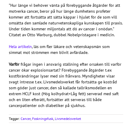
”Hur länge vi behöver vänta på förebyggande åtgärder för att
motverka cancer, beror på hur länge dumhetens profeter
kommer att fortsätta att sätta käppar i hjulet för de som vill
omsätta den samlade naturvetenskapliga kunskapen till praxis.
Under tiden kommer miljontals att dö av cancer i onödan.”
Citatet av Otto Warburg, dubbel Nobelpristagare i medicin.
Hela artikeln
, läs om fler läkare och vetenskapsmän som
simmat mot strömmen men blivit avfärdade.
Varför
frågar ingen i ansvarig ställning efter orsaken till varför
cancer ökar explosionsartat? Förebyggande åtgärder t.ex
kostförändringar lyser med sin frånvaro. Myndigheter visar
svagt intresse t.ex. Livsmedelsverket får fortsätta ge kostråd
som göder just cancer, den så kallade tallriksmodellen en
extrem HCLF kost (Hög kolhydrat+Låg fett) serverad med saft
och en liten efterätt, fortsätter att serveras till både
cancerpatienter och diabetiker på sjukhus.
Taggar:
Cancer
,
Foskningsfusk
,
Livsmedelsverket