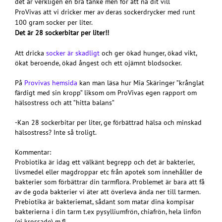
det är verkligen en bra tanke men för att nå dit vill
ProVivas
att vi dricker mer av deras sockerdrycker med runt
100 gram socker per liter.
Det är 28 sockerbitar per liter!!
Att dricka
socker är skadligt
och ger ökad hunger, ökad vikt,
ökat beroende, ökad ångest och ett ojämnt blodsocker.
På
Provivas hemsida
kan man läsa hur Mia Skäringer ”krånglat
färdigt med sin kropp” liksom om ProVivas egen rapport om
hälsostress och att ”hitta balans”
-Kan 28 sockerbitar per liter, ge förbättrad hälsa och minskad
hälsostress? Inte så troligt.
Kommentar:
Probiotika är idag ett välkänt begrepp och det är bakterier,
livsmedel eller magdroppar etc från apotek som innehåller de
bakterier som förbättrar din tarmflora. Problemet är bara att få
av de goda bakterier vi äter att överleva ända ner till tarmen.
Prebiotika är bakteriemat, sådant som matar dina kompisar
bakterierna i din tarm t.ex pysylliumfrön, chiafrön, hela linfön
(ej krossade) m.fl.