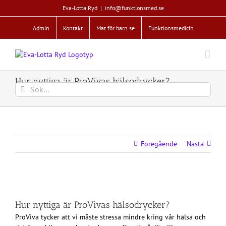
Fortsätt
Eva-Lotta Ryd
|
info@funktionsmed.se
till
innehållet
Admin
Kontakt
Mat för barn.se
Funktionsmedicin
Hur nyttiga är ProVivas hälsodrycker?
Sök
efter:
Föregående
Nästa
Hur nyttiga är ProVivas hälsodrycker?
ProViva tycker att vi måste stressa mindre kring vår hälsa och