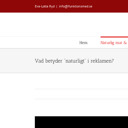
Fortsätt
Eva-Lotta Ryd
|
info@funktionsmed.se
till
innehållet
Hem
Naturlig mat & L
Vad betyder ”naturligt” i reklamen?