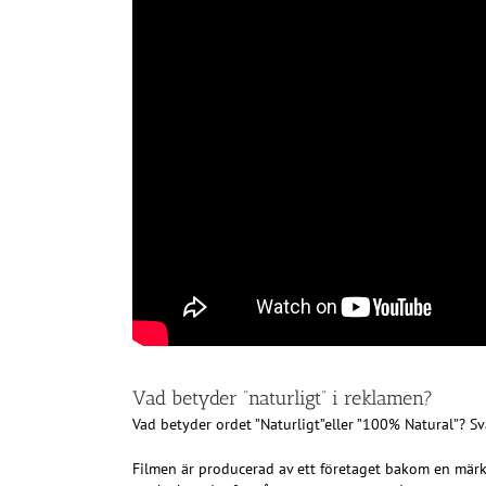
Vad betyder ”naturligt” i reklamen?
Vad betyder ordet ”Naturligt”eller ”100% Natural”? Sv
Filmen är producerad av ett företaget bakom en märk