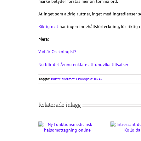
märke betyder förstås mer än tomma ord.
Ät inget som aldrig ruttnar, inget med ingredienser so
Riktig mat
har ingen innehållsförteckning, för riktig 
Mera:
Vad är O-ekologist?
Nu blir det Ä-nnu enklare att undvika tillsatser
Taggar:
Bättre skolmat
,
Ekologiskt
,
KRAV
Relaterade inlägg