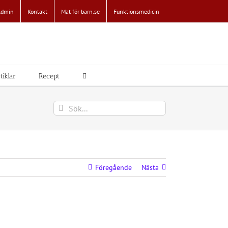
Admin
Kontakt
Mat för barn.se
Funktionsmedicin
tiklar
Recept
Sök
efter:
Föregående
Nästa