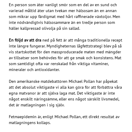
En person som äter vanligt smör som en del av en sund och
varierad måltid äter utan tvekan mer hälsosam än en annan
som mikrar upp färdigmat med hårt raffinerade växtoljor. Men
inte nödvändigtvis hälsosammare än en tredje person som
häller kallpressad olivolja på sin sallad.
En följd av att dra
ned på fett är att många traditionella recept
inte längre fungerar. Myndigheternas lågfettstrategi blev på så
vis startskottet för den massproducerade maten med mängder
av tillsatser som behövdes för att ge smak och konsistens. Mat
som samtidigt ofta var renskalad från viktiga vitaminer,
mineraler och antioxidanter.
Den amerikanske matdebattören Michael Pollan har påpekat
att det absolut viktigaste vi alla kan göra för att förbättra våra
egna matvanor är att själva laga mat. Det viktigaste är inte
något enskilt näringsämne, eller ens något särskilt livsmedel,
det är matlagningen i sig själv.
Fetmaepidemin är, enligt Michael Pollan, ett direkt resultat av
matlagningens kollaps.