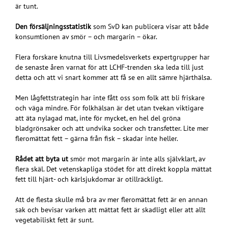
är tunt.
Den försäljningsstatistik
som SvD kan publicera visar att både
konsumtionen av smör – och margarin – ökar.
Flera forskare knutna till Livsmedelsverkets expertgrupper har
de senaste åren varnat för att LCHF-trenden ska leda till just
detta och att vi snart kommer att få se en allt sämre hjärthälsa.
Men lågfettstrategin har inte fått oss som folk att bli friskare
och väga mindre. För folkhälsan är det utan tvekan viktigare
att äta nylagad mat, inte för mycket, en hel del gröna
bladgrönsaker och att undvika socker och transfetter. Lite mer
fleromättat fett – gärna från fisk – skadar inte heller.
Rådet att byta ut
smör mot margarin är inte alls självklart, av
flera skäl. Det vetenskapliga stödet för att direkt koppla mättat
fett till hjärt- och kärlsjukdomar är otillräckligt.
Att de flesta skulle må bra av mer fleromättat fett är en annan
sak och bevisar varken att mättat fett är skadligt eller att allt
vegetabiliskt fett är sunt.