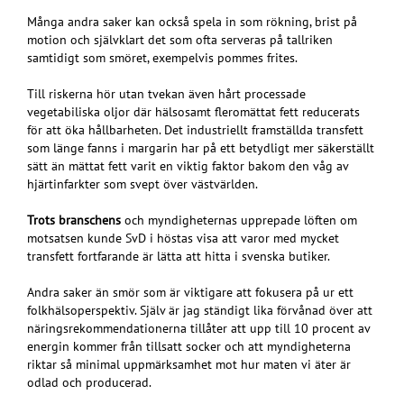
Många andra saker kan också spela in som rökning, brist på
motion och självklart det som ofta serveras på tallriken
samtidigt som smöret, exempelvis pommes frites.
Till riskerna hör utan tvekan även hårt processade
vegetabiliska oljor där hälsosamt fleromättat fett reducerats
för att öka hållbarheten. Det industriellt framställda transfett
som länge fanns i margarin har på ett betydligt mer säkerställt
sätt än mättat fett varit en viktig faktor bakom den våg av
hjärtinfarkter som svept över västvärlden.
Trots branschens
och myndigheternas upprepade löften om
motsatsen kunde SvD i höstas visa att varor med mycket
transfett fortfarande är lätta att hitta i svenska butiker.
Andra saker än smör som är viktigare att fokusera på ur ett
folkhälsoperspektiv. Själv är jag ständigt lika förvånad över att
näringsrekommendationerna tillåter att upp till 10 procent av
energin kommer från tillsatt socker och att myndigheterna
riktar så minimal uppmärksamhet mot hur maten vi äter är
odlad och producerad.