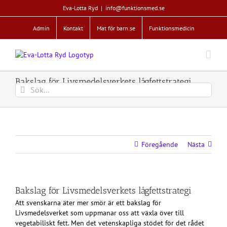
Fortsätt
Eva-Lotta Ryd
|
info@funktionsmed.se
till
innehållet
Admin
Kontakt
Mat för barn.se
Funktionsmedicin
Bakslag för Livsmedelsverkets lågfettstrategi
Sök
efter:
Föregående
Nästa
Bakslag för Livsmedelsverkets lågfettstrategi
Att svenskarna äter mer smör är ett bakslag för
Livsmedelsverket som uppmanar oss att växla över till
vegetabiliskt fett. Men det vetenskapliga stödet för det rådet