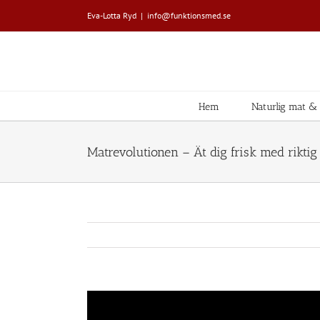
Fortsätt
Eva-Lotta Ryd
|
info@funktionsmed.se
till
innehållet
Hem
Naturlig mat & L
Matrevolutionen – Ät dig frisk med riktig