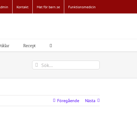
Admin
Kontakt
Mat för barn.se
Funktionsmedicin
tiklar
Recept
Sök
efter:
Föregående
Nästa