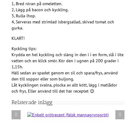
1, Bred röran på omeletten.
2, Lägg på bacon och kyckling.
3, Rulla ihop.
4, Serveras med strimlad isbergsallad, skivad tomat och
gurka.
KLART!
Kyckling tips:
Krydda en hel kyckling och släng in den i i en form, slå i lite
vatten och en klick smör. Kör den i ugnen på 200 grader i
1,15h.
Häll sedan av spadet genom en sil och spara/frys, använd
den till soppor eller som buljong.
Låt kycklingen svalna, plocka av allt kött, lägg i matlådor
och frys. Eller använd till det här receptet 😉
Relaterade inlägg