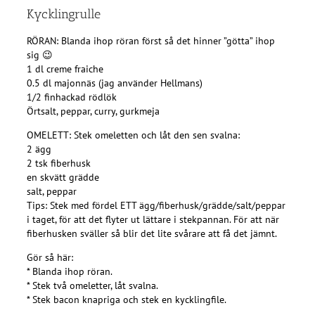
Kycklingrulle
RÖRAN: Blanda ihop röran först så det hinner ”götta” ihop
sig 😉
1 dl creme fraiche
0.5 dl majonnäs (jag använder Hellmans)
1/2 finhackad rödlök
Örtsalt, peppar, curry, gurkmeja
OMELETT: Stek omeletten och låt den sen svalna:
2 ägg
2 tsk fiberhusk
en skvätt grädde
salt, peppar
Tips: Stek med fördel ETT ägg/fiberhusk/grädde/salt/peppar
i taget, för att det flyter ut lättare i stekpannan. För att när
fiberhusken sväller så blir det lite svårare att få det jämnt.
Gör så här:
* Blanda ihop röran.
* Stek två omeletter, låt svalna.
* Stek bacon knapriga och stek en kycklingfile.