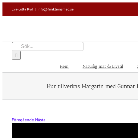
Fortsätt
Eva-Lotta Ryd
|
info@funktionsmed.se
till
innehållet
Sök
efter:
Hem
Naturlig mat & Livstil
Hur tillverkas Margarin med Gunnar 
Föregående
Nästa