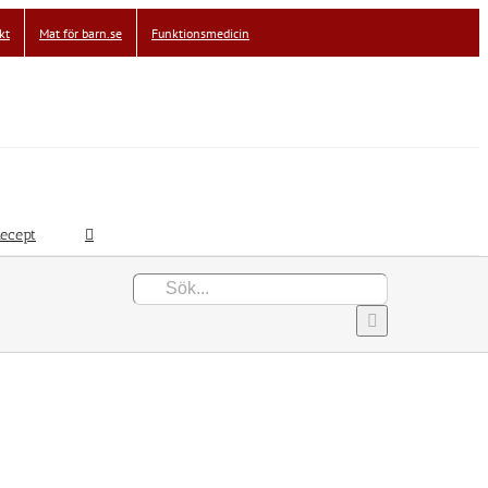
kt
Mat för barn.se
Funktionsmedicin
ecept
Sök
efter: