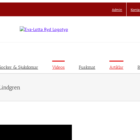
Admin
Konta
Socker & Sjukdomar
Videos
Fuskmat
Artiklar
R
Lindgren