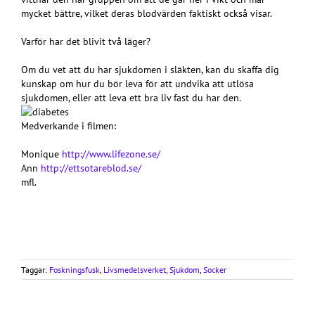
mycket bättre, vilket deras blodvärden faktiskt också visar.
Varför har det blivit två läger?
Om du vet att du har sjukdomen i släkten, kan du skaffa dig
kunskap om hur du bör leva för att undvika att utlösa
sjukdomen, eller att leva ett bra liv fast du har den.
Medverkande i filmen:
Monique
http://www.lifezone.se/
Ann
http://ettsotareblod.se/
mfl.
Taggar:
Foskningsfusk
,
Livsmedelsverket
,
Sjukdom
,
Socker