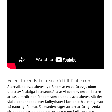
Vetenskapen Bakom Kostråd till Diabetiker
Åldersdiabetes, diabetes typ 2, som är en välfärdssjukdom
utlöst av felaktiga kostvanor. Alla är vi överens om att kosten
är bästa medicinen för dom som drabbats av diabetes. Allt fler
sjuka börjar hoppa över Kolhydrater i kosten och äter sig mätt
på naturligt fet mat. Sjukvården säger att det är farligt. Ändå
vittnar den här gruppen om att de går ner i vikt och mår