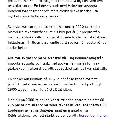
produkterna. En fettfri yoghurt innehöll så mycket som fem
teskedar socker. En konservburk med Heinz tomatsoppa
innehöll fyra teskedar och Mars chokladkaka innehöll så
mycket som åtta teskedar socker”
Svenskarnas sockerkonsumtion har under 2000-talet nått
historiska rekordnivåer runt 40 kilo per år (upprepas från
många okritiska källor) är grovt vilseledande. Den statistiken
inkluderar nämligen bara vanligt vitt socker från sockerrör och
sockerbetor.
Allt mer av det socker vi svenskar får i sig kommer idag från
importerat godis och läsk, med socker från majs i form av
glukos- och fruktossirap. Allt det sockret saknas i vår statistik.
En sockerkonsumtion på 40 kilo per år är redan extremt,
jämfört med nivån innan sockerindustrin tog fart på tidigt
1900-tal som bara låg på ett fåtal kilon.
Men nu på 2000-talet kan konsumtionen snarare ha nått 60
kilo per år om alla sockerkällor räknas in. Vad leder detta till?
Epidemier av fetma, diabetes samt en mängd olika
följdsjukdomar och ett starkt beroende.
Alla beroenden har en