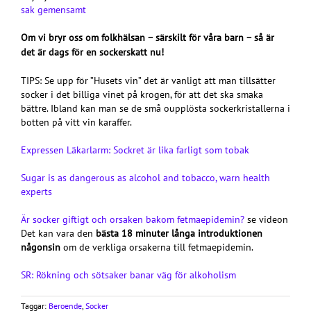
sak gemensamt
Om vi bryr oss om folkhälsan – särskilt för våra barn – så är
det är dags för en sockerskatt nu!
TIPS: Se upp för ”Husets vin” det är vanligt att man tillsätter
socker i det billiga vinet på krogen, för att det ska smaka
bättre. Ibland kan man se de små oupplösta sockerkristallerna i
botten på vitt vin karaffer.
Expressen Läkarlarm: Sockret är lika farligt som tobak
Sugar is as dangerous as alcohol and tobacco, warn health
experts
Är socker giftigt och orsaken bakom fetmaepidemin?
se videon
Det kan vara den
bästa 18 minuter långa introduktionen
någonsin
om de verkliga orsakerna till fetmaepidemin.
SR: Rökning och sötsaker banar väg för alkoholism
Taggar:
Beroende
,
Socker