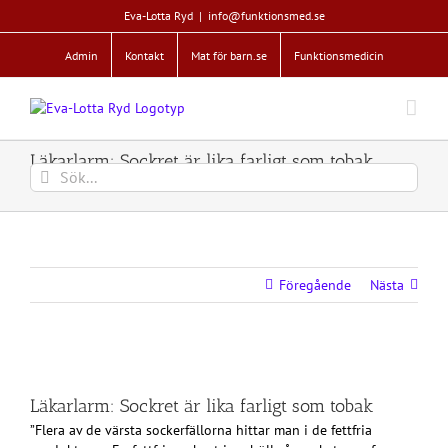
Fortsätt
Eva-Lotta Ryd
|
info@funktionsmed.se
till
innehållet
Admin
Kontakt
Mat för barn.se
Funktionsmedicin
Läkarlarm: Sockret är lika farligt som tobak
Sök
efter:
Föregående
Nästa
Läkarlarm: Sockret är lika farligt som tobak
”Flera av de värsta sockerfällorna hittar man i de fettfria