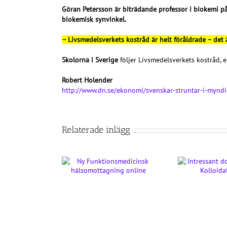
Göran Petersson är biträdande professor i biokemi p
biokemisk synvinkel.
– Livsmedelsverkets kostråd är helt föråldrade – det ä
Skolorna i Sverige
följer Livsmedelsverkets kostråd, 
Robert Holender
http://www.dn.se/ekonomi/svenskar-struntar-i-myndi
Relaterade inlägg