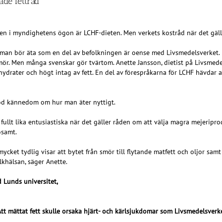
de fettråd
en i myndighetens ögon är LCHF-dieten. Men verkets kostråd när det gäller
ett man bör äta som en del av befolkningen är oense med Livsmedelsverke
r smör. Men många svenskar gör tvärtom. Anette Jansson, dietist på Livsmede
olhydrater och högt intag av fett. En del av förespråkarna för LCHF hävda
god kännedom om hur man äter nyttigt.
fullt lika entusiastiska när det gäller råden om att välja magra mejeripro
osamt.
et tydlig visar att bytet från smör till flytande matfett och oljor samt 
lkhälsan, säger Anette.
 Lunds universitet,
Att mättat fett skulle orsaka hjärt- och kärlsjukdomar som Livsmedelsverke