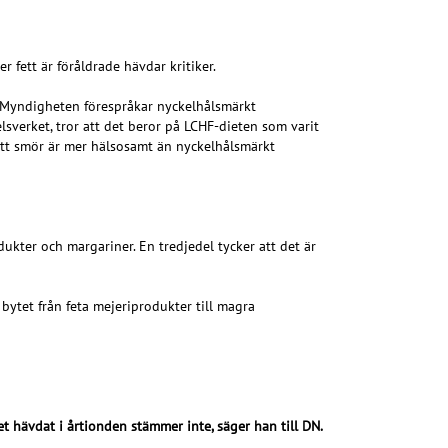
 fett är föråldrade hävdar kritiker.
t. Myndigheten förespråkar nyckelhålsmärkt
lsverket, tror att det beror på LCHF-dieten som varit
r att smör är mer hälsosamt än nyckelhålsmärkt
dukter och margariner. En tredjedel tycker att det är
bytet från feta mejeriprodukter till magra
t hävdat i årtionden stämmer inte, säger han till DN.