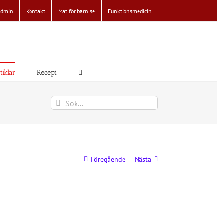
Admin
Kontakt
Mat för barn.se
Funktionsmedicin
tiklar
Recept
Sök
efter:
Föregående
Nästa