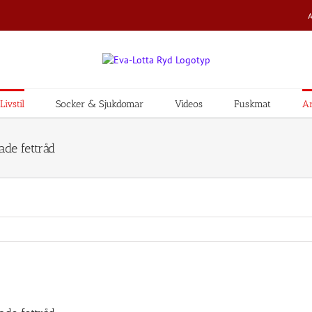
ivstil
Socker & Sjukdomar
Videos
Fuskmat
Ar
de fettråd