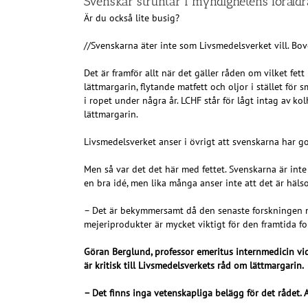
Svenskar struntar i myndighetens föråldra
Är du också lite busig?
//Svenskarna äter inte som Livsmedelsverket vill. Bov
Det är framför allt när det gäller råden om vilket f
lättmargarin, flytande matfett och oljor i stället fö
i ropet under några år. LCHF står för lågt intag av k
lättmargarin.
Livsmedelsverket anser i övrigt att svenskarna har 
Men så var det det här med fettet. Svenskarna är inte 
en bra idé, men lika många anser inte att det är häls
– Det är bekymmersamt då den senaste forskningen myck
mejeriprodukter är mycket viktigt för den framtida fo
Göran Berglund, professor emeritus internmedicin vid
är kritisk till Livsmedelsverkets råd om lättmargarin.
– Det finns inga vetenskapliga belägg för det rådet. 