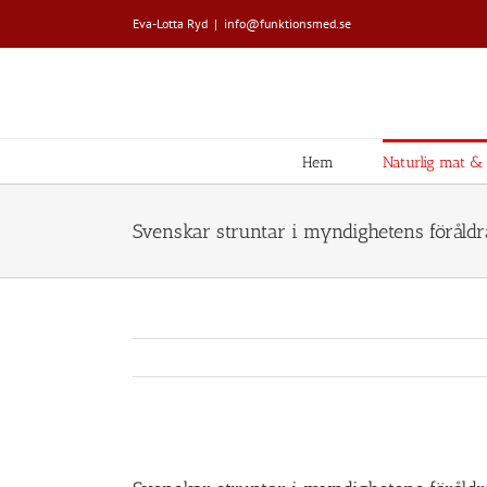
Fortsätt
Eva-Lotta Ryd
|
info@funktionsmed.se
till
innehållet
Hem
Naturlig mat & L
Svenskar struntar i myndighetens föråldra