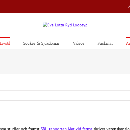
ivstil
Socker & Sjukdomar
Videos
Fuskmat
Ar
nya studier och främst
SBU-rapporten Mat vid fetma
skriver vetenskapsjo