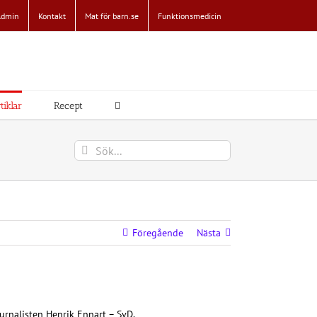
Admin
Kontakt
Mat för barn.se
Funktionsmedicin
tiklar
Recept
Sök
efter:
Föregående
Nästa
urnalisten Henrik Ennart – SvD.