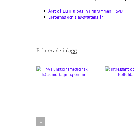
Året då LCHF bjöds in i finrummen – SvD
Dieternas och självsvältens år
Relaterade inlägg