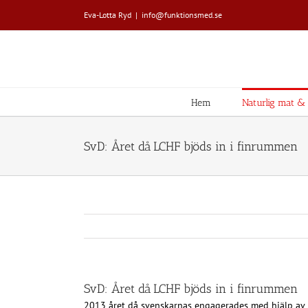
Fortsätt
Eva-Lotta Ryd
|
info@funktionsmed.se
till
innehållet
Hem
Naturlig mat & L
SvD: Året då LCHF bjöds in i finrummen
SvD: Året då LCHF bjöds in i finrummen
2013 å
ret då svenskarnas engagerades med hjälp av 