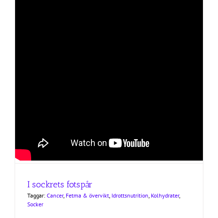
I sockrets fotspår
Taggar:
Cancer
,
Fetma & övervikt
,
Idrottsnutrition
,
Kolhydrater
,
Socker