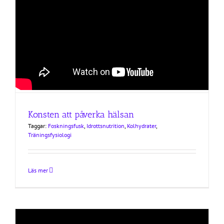
Konsten att påverka hälsan
Taggar:
Foskningsfusk
,
Idrottsnutrition
,
Kolhydrater
,
Träningsfysiologi
Läs mer