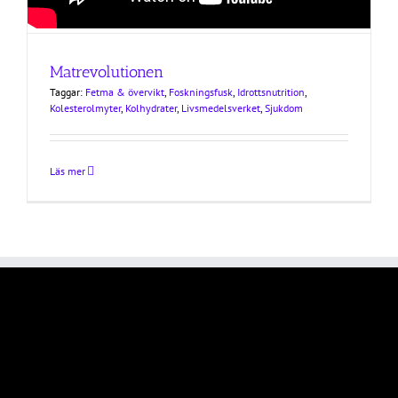
Matrevolutionen
Taggar:
Fetma & övervikt
,
Foskningsfusk
,
Idrottsnutrition
,
Kolesterolmyter
,
Kolhydrater
,
Livsmedelsverket
,
Sjukdom
Läs mer