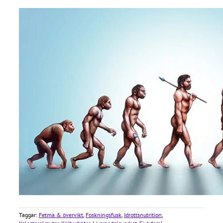
Taggar:
Fetma & övervikt
,
Foskningsfusk
,
Idrottsnutrition
,