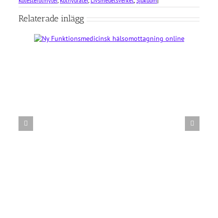
Kolesterolmyter
,
Kolhydrater
,
Livsmedelsverket
,
Sjukdom
|
Relaterade inlägg