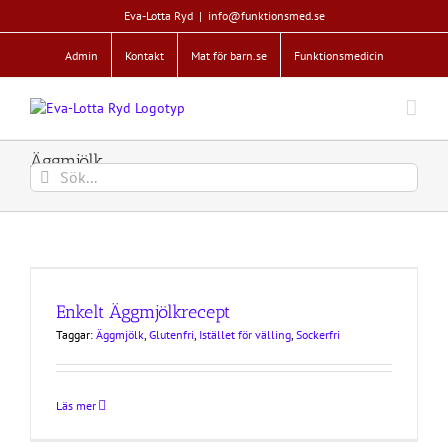
Fortsätt
Eva-Lotta Ryd
|
info@funktionsmed.se
till
innehållet
Admin
Kontakt
Mat för barn.se
Funktionsmedicin
Äggmjölk
Sök
efter:
Enkelt Äggmjölkrecept
Taggar:
Äggmjölk
,
Glutenfri
,
Istället för välling
,
Sockerfri
Läs mer