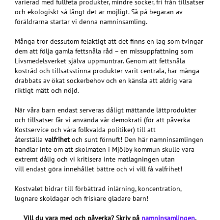
varierad med fullfeta produkter, mindre socker, fri från tillsatser
och ekologiskt så långt det är möjligt. Så på begäran av
föräldrarna startar vi denna namninsamling.
Många tror dessutom felaktigt att det finns en lag som tvingar
dem att följa gamla fettsnåla råd – en missuppfattning som
Livsmedelsverket själva uppmuntrar. Genom att fettsnåla
kostråd och tillsatsstinna produkter varit centrala, har många
drabbats av ökat sockerbehov och en känsla att aldrig vara
riktigt mätt och nöjd.
När våra barn endast serveras dåligt mättande lättprodukter
och tillsatser får vi använda vår demokrati (för att påverka
Kostservice och våra folkvalda politiker) till att
återställa
valfrihet
och sunt förnuft! Den här namninsamlingen
handlar inte om att skolmaten i Mjölby kommun skulle vara
extremt dålig och vi kritisera inte matlagningen utan
vill endast göra innehållet bättre och vi vill få valfrihet!
Kostvalet bidrar till förbättrad inlärning, koncentration,
lugnare skoldagar och friskare gladare barn!
Vill du vara med och påverka?
Skriv på
namninsamlingen
.