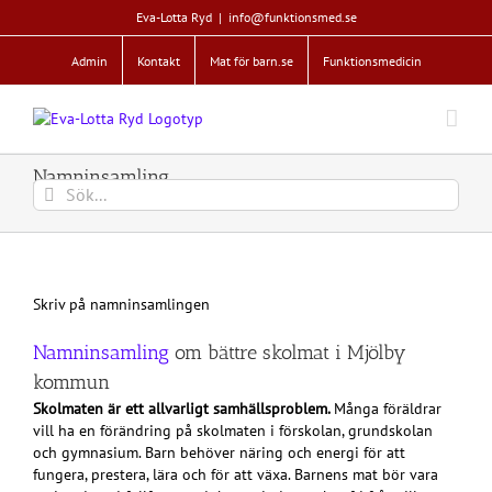
Fortsätt
Eva-Lotta Ryd
|
info@funktionsmed.se
till
innehållet
Admin
Kontakt
Mat för barn.se
Funktionsmedicin
Namninsamling
Sök
efter:
Skriv på namninsamlingen
Namninsamling
om bättre skolmat i Mjölby
kommun
Skolmaten är ett allvarligt samhällsproblem.
Många föräldrar
vill ha en förändring på skolmaten i förskolan, grundskolan
och gymnasium. Barn behöver näring och energi för att
fungera, prestera, lära och för att växa. Barnens mat bör vara