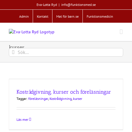
Fortsätt
Eva-Lotta Ryd
|
info@funktionsmed.se
till
innehållet
Admin
Kontakt
Mat för barn.se
Funktionsmedicin
kurser
Sök
efter:
Kostrådgivning, kurser och föreläsningar
Taggar:
föreläsningar
,
Kostrådgivning
,
kurser
Läs mer