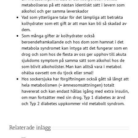
metaboliseras på ett nästan identiskt sätt i levern som
alkohol och ger samma leverskador
Vad som ytterligare talar för det lämpliga att betrakta
kolhydrater som ett gift är att man kan bli så skadad av
dem.
Som många gifter är kolhydrater också
beroendeframkallande och hos dom som hamnat i det
metabola syndromet kan intyga att det fungerar som en
drog och som hos de flesta av oss ger upphov till akuta
sjukdoms symptom på samma sätt som alkohol hos de
som blivit alkoholister. Man kan alltså vara i metabol
ohälsa oavsett om du tjock eller smal!
Hos sockersjuka har förgiftningen också gått så långt att
hela metabolismen (= ämnesomsättningen) totalt
havererat och kan endast hållas igång med extra insulin,
om man fortsätter med sin drog. Typ 1 diabetes är ärvd
och Typ 2 diabetes uppkommer vid metabolt syndrom.
Relaterade inlägg