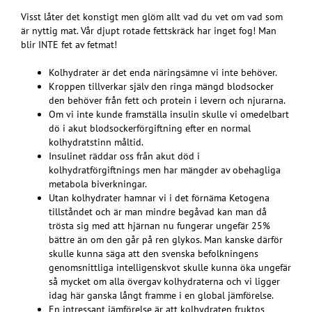
Visst låter det konstigt men glöm allt vad du vet om vad som
är nyttig mat. Vår djupt rotade fettskräck har inget fog! Man
blir INTE fet av fetmat!
Kolhydrater är det enda näringsämne vi inte behöver.
Kroppen tillverkar själv den ringa mängd blodsocker
den behöver från fett och protein i levern och njurarna.
Om vi inte kunde framställa insulin skulle vi omedelbart
dö i akut blodsockerförgiftning efter en normal
kolhydratstinn måltid.
Insulinet räddar oss från akut död i
kolhydratförgiftnings men har mängder av obehagliga
metabola biverkningar.
Utan kolhydrater hamnar vi i det förnäma Ketogena
tillståndet och är man mindre begåvad kan man då
trösta sig med att hjärnan nu fungerar ungefär 25%
bättre än om den går på ren glykos. Man kanske därför
skulle kunna säga att den svenska befolkningens
genomsnittliga intelligenskvot skulle kunna öka ungefär
så mycket om alla övergav kolhydraterna och vi ligger
idag här ganska långt framme i en global jämförelse.
En intressant jämförelse är att kolhydraten fruktos