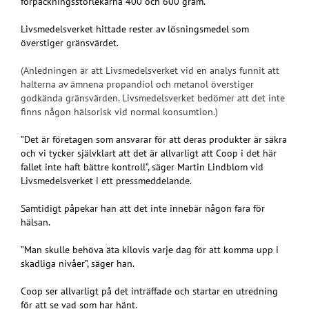
förpackningsstorlekarna 400 och 600 gram.
Livsmedelsverket hittade rester av lösningsmedel som
överstiger gränsvärdet.
(Anledningen är att Livsmedelsverket vid en analys funnit att
halterna av ämnena propandiol och metanol överstiger
godkända gränsvärden. Livsmedelsverket bedömer att det inte
finns någon hälsorisk vid normal konsumtion.)
”Det är företagen som ansvarar för att deras produkter är säkra
och vi tycker självklart att det är allvarligt att Coop i det här
fallet inte haft bättre kontroll”, säger Martin Lindblom vid
Livsmedelsverket i ett pressmeddelande.
Samtidigt påpekar han att det inte innebär någon fara för
hälsan.
”Man skulle behöva äta kilovis varje dag för att komma upp i
skadliga nivåer”, säger han.
Coop ser allvarligt på det inträffade och startar en utredning
för att se vad som har hänt.