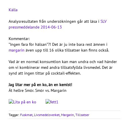
Källa
Analysresultaten från undersökningen går att läsa i
SLV
pressmeddelande 2014-06-13
Kommentar:
”Ingen fara för hälsan”?! Det är ju inte bara rest ämnen i
margarin
även upp till 16 olika tillsatser kan finns också.
Vad är en normal konsumtion kan man undra och vad händer
om vi kombinerar med andra tillsatsfyllda livsmedel. Det är
synd att ingen tittar på cocktail-effekten.
Jag litar mer på en ko, än en kemist!
Ät hellre Smör. Smör vs. Margarin
Taggar:
Fuskmat
,
Livsmedelsverket
,
Margarin
,
Tillsatser