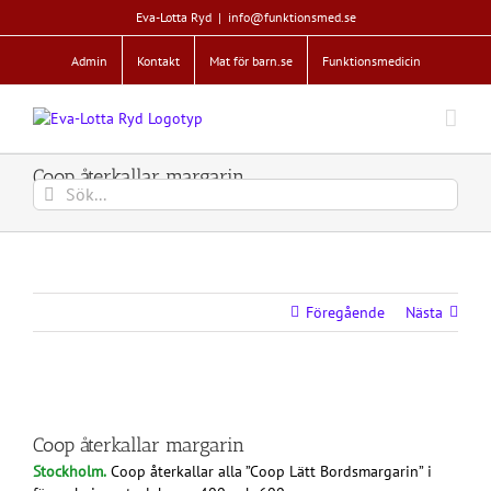
Fortsätt
Eva-Lotta Ryd
|
info@funktionsmed.se
till
innehållet
Admin
Kontakt
Mat för barn.se
Funktionsmedicin
Coop återkallar margarin
Sök
efter:
Föregående
Nästa
Coop återkallar margarin
Stockholm.
Coop återkallar alla ”Coop Lätt Bordsmargarin” i